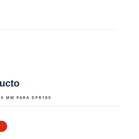
ucto
80 MM PARA DPR180