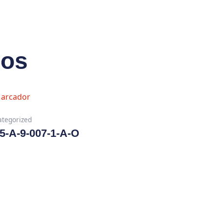
dos
ategorized
5-A-9-007-1-A-O