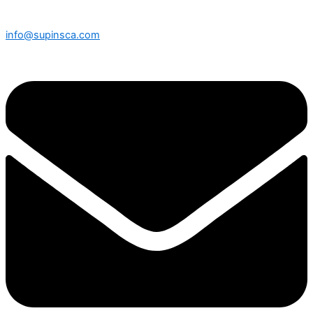
info@supinsca.com