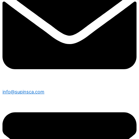
info@supinsca.com