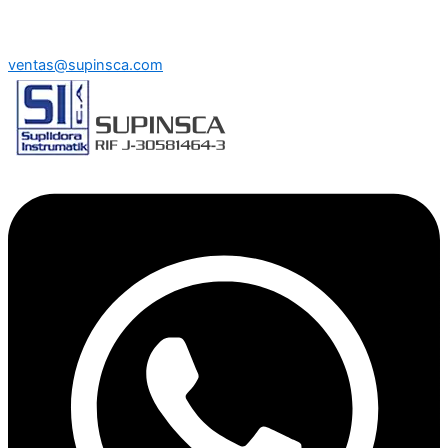
ventas@supinsca.com