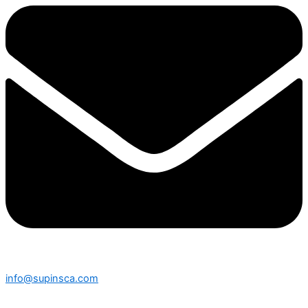
info@supinsca.com