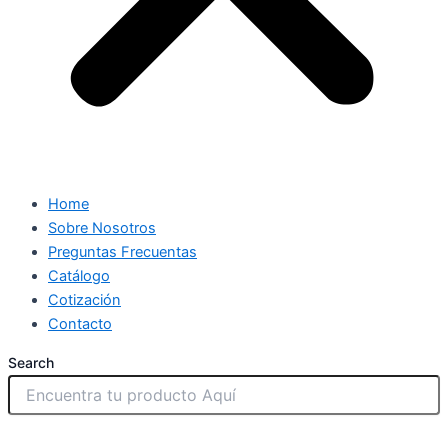
Home
Sobre Nosotros
Preguntas Frecuentas
Catálogo
Cotización
Contacto
Search