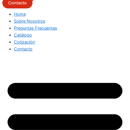
Contacto
Home
Sobre Nosotros
Preguntas Frecuentas
Catálogo
Cotización
Contacto