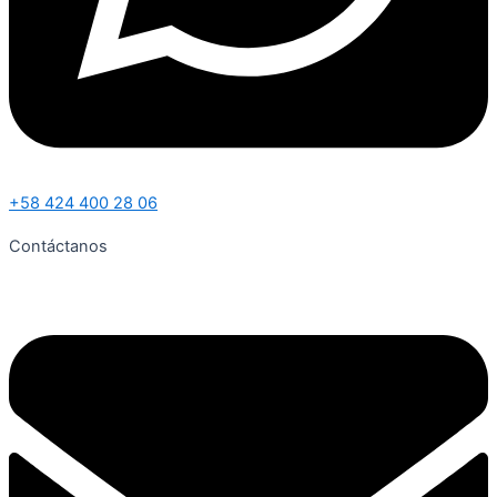
+58 424 400 28 06
Contáctanos