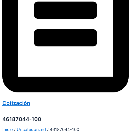
Cotización
46187044-100
Inicio
/
Uncategorized
/ 46187044-100