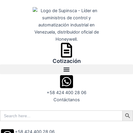
Ir
al
contenido
Cotización
+58 424 400 28 06
Contáctanos
Search But
Search
for:
+58 424 400 28 06