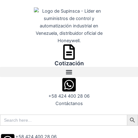
Ir
al
contenido
Cotización
+58 424 400 28 06
Contáctanos
Search But
Search
for:
+58 424 400 28 06