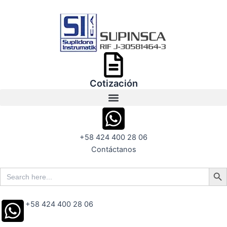
Ir
al
contenido
Cotización
+58 424 400 28 06
Contáctanos
Search But
Search
for:
+58 424 400 28 06