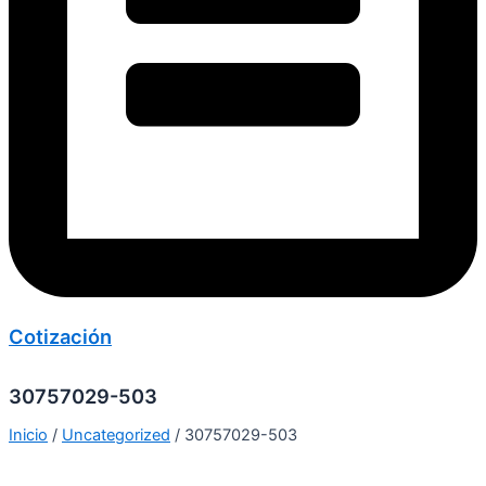
Cotización
30757029-503
Inicio
/
Uncategorized
/ 30757029-503