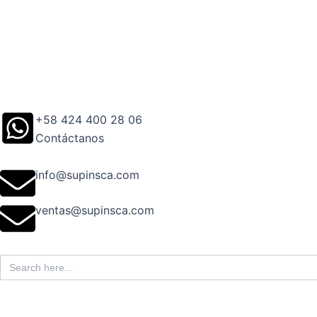
Ir
al
contenido
+58 424 400 28 06
Contáctanos
info@supinsca.com
ventas@supinsca.com
Search
for: