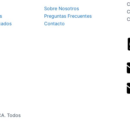
C
Sobre Nosotros
C
s
Preguntas Frecuentes
C
cados
Contacto
CA. Todos