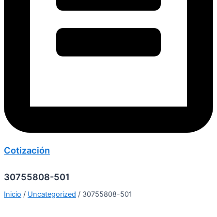
Cotización
30755808-501
Inicio
/
Uncategorized
/ 30755808-501