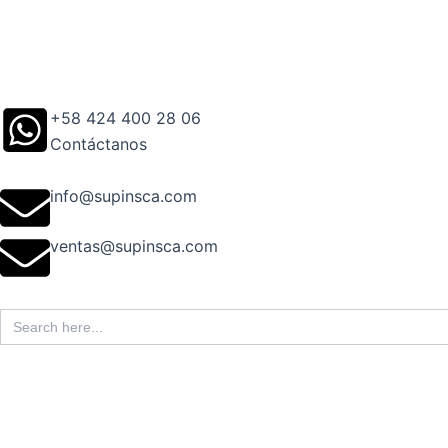
Ir
al
contenido
+58 424 400 28 06
Contáctanos
info@supinsca.com
ventas@supinsca.com
Search
for: