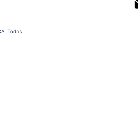
CA. Todos
o lo que tenemos para tí
@supinsca