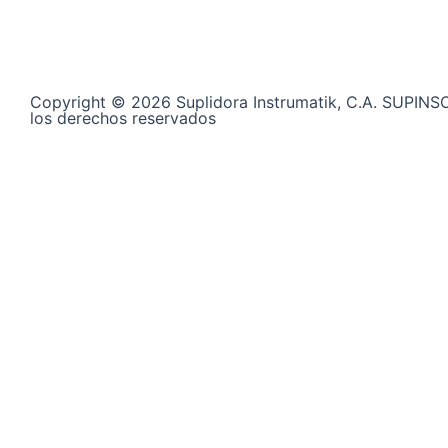
Copyright © 2026 Suplidora Instrumatik, C.A. SUPINS
los derechos reservados
Síguenos en nuestras redes sociales y entérate de tod
+58 424 400 28 06
Contáctanos