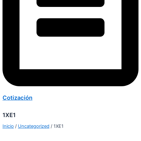
Cotización
1XE1
Inicio
/
Uncategorized
/ 1XE1