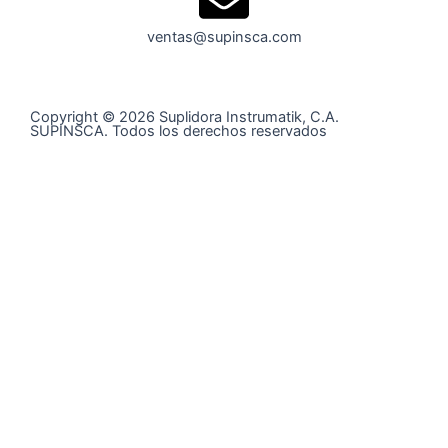
ventas@supinsca.com
Copyright © 2026 Suplidora Instrumatik, C.A.
SUPINSCA. Todos los derechos reservados
Síguenos en nuestras redes sociales y entérate de todo
lo que tenemos para tí
@supinsca