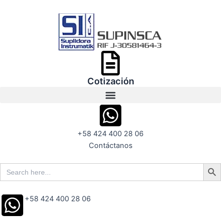
Ir
al
contenido
Cotización
+58 424 400 28 06
Contáctanos
Search But
Search
for:
+58 424 400 28 06