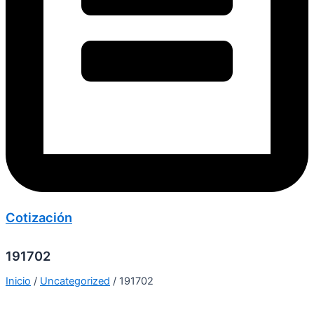
Cotización
191702
Inicio
/
Uncategorized
/ 191702