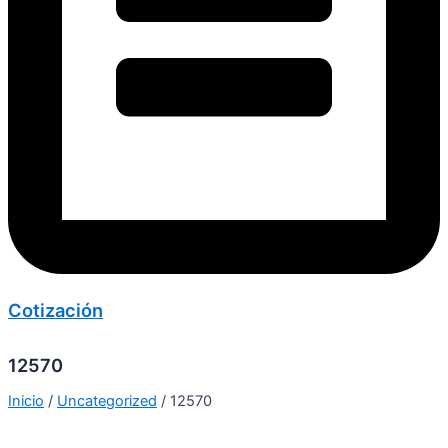
Cotización
12570
Inicio
/
Uncategorized
/ 12570