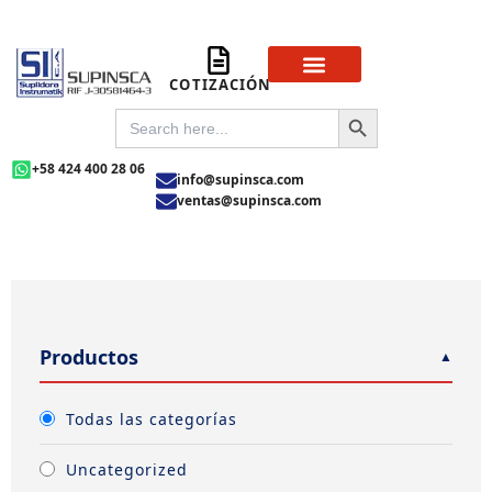
Ir
al
contenido
COTIZACIÓN
Sobre Nosotros
Preguntas Frecuentas
SEARCH BUTTON
SEARCH
FOR:
+58 424 400 28 06
info@supinsca.com
ventas@supinsca.com
Productos
Todas las categorías
Uncategorized