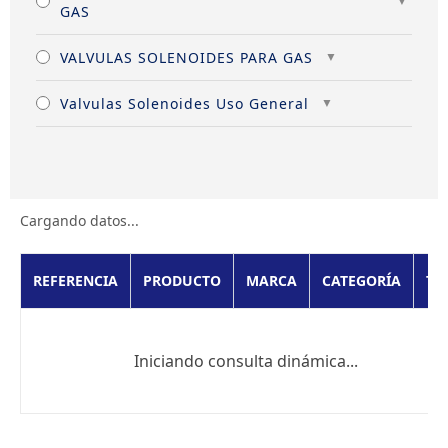
GAS
VALVULAS SOLENOIDES PARA GAS
Valvulas Solenoides Uso General
Cargando datos...
REFERENCIA
PRODUCTO
MARCA
CATEGORÍA
TI
Iniciando consulta dinámica...