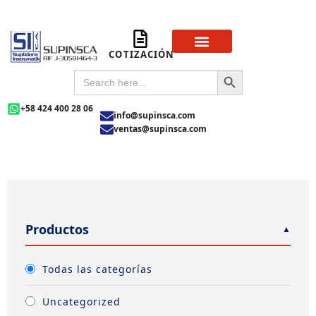
Ir
al
contenido
COTIZACIÓN
Sobre Nosotros
Preguntas Frecuentas
SEARCH BUTTON
SEARCH
FOR:
+58 424 400 28 06
info@supinsca.com
ventas@supinsca.com
Productos
Todas las categorías
Uncategorized