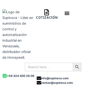
Ir
al
contenido
COTIZACIÓN
Sobre Nosotros
Preguntas Frecuentas
Search Button
Search
for:
+58 424 400 28 06
info@supinsca.com
ventas@supinsca.com