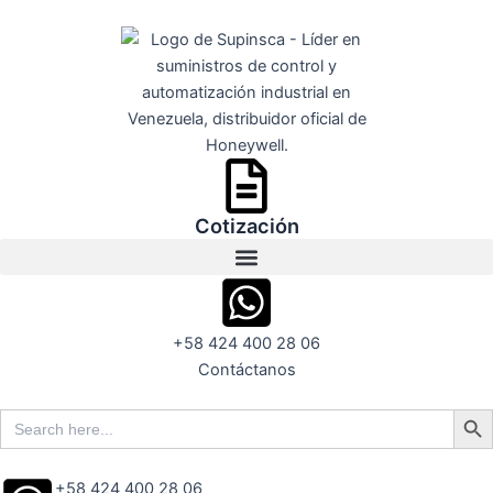
Ir
al
contenido
Cotización
+58 424 400 28 06
Contáctanos
Search But
Search
for:
+58 424 400 28 06