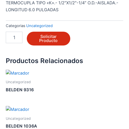
TERMOCUPLA TIPO «K».- 1/2″X1/2″-1/4″ O.D.-AISLADA.-
LONGITUD 6.0 PULGADAS
Categorias
Uncategorized
SA020-
Solicitar
NMA2-
Producto
2K7C9-
06,0-
4.0
Productos Relacionados
cantidad
Uncategorized
BELDEN 9316
Uncategorized
BELDEN 1036A