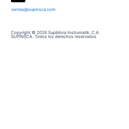
ventas@supinsca.com
Copyright © 2026 Suplidora Instrumatik, C.A.
SUPINSCA. Todos los derechos reservados
Síguenos en nuestras redes sociales y entérate de
todo lo que tenemos para tí