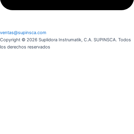
ventas@supinsca.com
Copyright © 2026 Suplidora Instrumatik, C.A. SUPINSCA. Todos
los derechos reservados
Síguenos en nuestras redes sociales y entérate de todo lo que
tenemos para tí