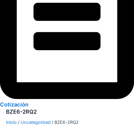
Cotización
BZE6-2RQ2
Inicio
/
Uncategorized
/ BZE6-2RQ2