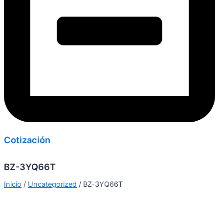
Cotización
BZ-3YQ66T
Inicio
/
Uncategorized
/ BZ-3YQ66T