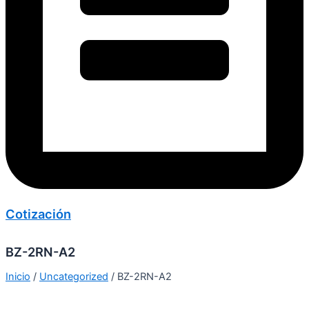
Cotización
BZ-2RN-A2
Inicio
/
Uncategorized
/ BZ-2RN-A2