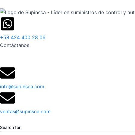
Ir
al
contenido
+58 424 400 28 06
Contáctanos
info@supinsca.com
ventas@supinsca.com
Search for: