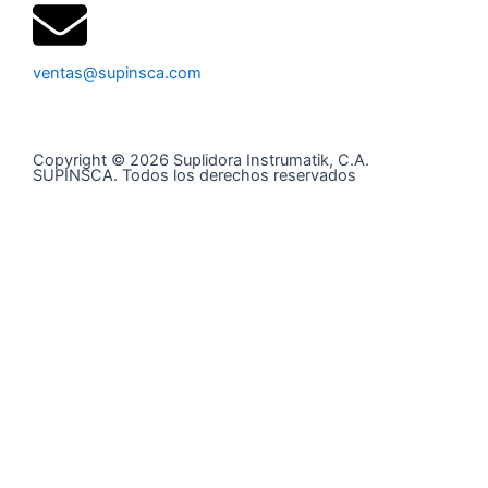
ventas@supinsca.com
Copyright © 2026 Suplidora Instrumatik, C.A.
SUPINSCA. Todos los derechos reservados
Síguenos en nuestras redes sociales y entérate de todo
lo que tenemos para tí