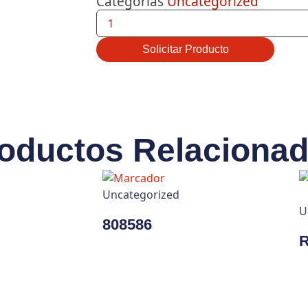
Categorias
Uncategorized
30735489-
007
(HONEYWELL)
CANTIDAD
Solicitar Producto
oductos Relaciona
Uncategorized
U
808586
R