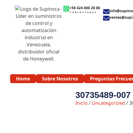
Ir
+58 424 400 28 06
al
info@supins
CONTÁCTANOS
contenido
ventas@supi
Home
Sobre Nosotros
Preguntas Frecue
30735489-007 
Inicio
/
Uncategorized
/ 3