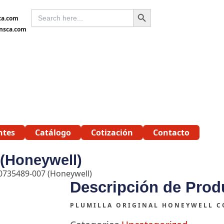
SEARCH BUTTON
SEARCH
ca.com
FOR:
nsca.com
ntes
Catálogo
Cotización
Contacto
(Honeywell)
0735489-007 (Honeywell)
Descripción de Prod
PLUMILLA ORIGINAL HONEYWELL 