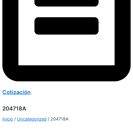
Cotización
204718A
Inicio
/
Uncategorized
/ 204718A