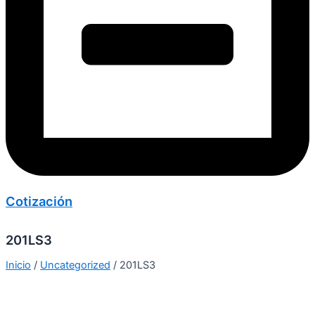
Cotización
201LS3
Inicio
/
Uncategorized
/ 201LS3