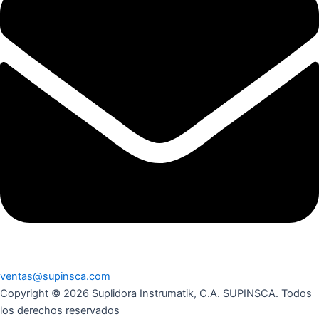
ventas@supinsca.com
Copyright © 2026 Suplidora Instrumatik, C.A. SUPINSCA. Todos
los derechos reservados