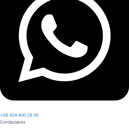
+58 424 400 28 06
Contáctanos