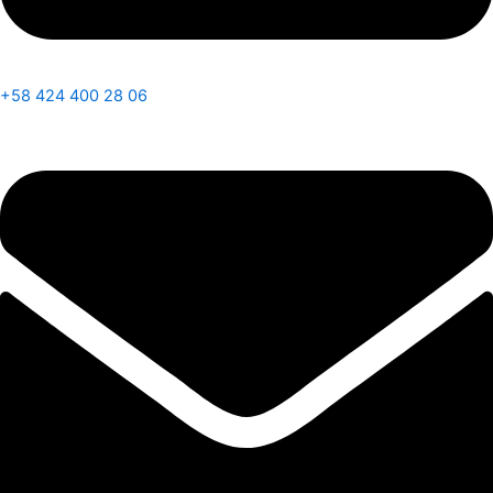
+58 424 400 28 06