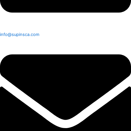
info@supinsca.com