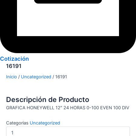
Cotización
16191
Inicio
/
Uncategorized
/ 16191
Descripción de Producto
GRAFICA HONEYWELL 12″ 24 HORAS 0-100 EVEN 100 DIV
Categorias
Uncategorized