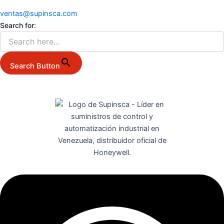
ventas@supinsca.com
Search for:
Search Button