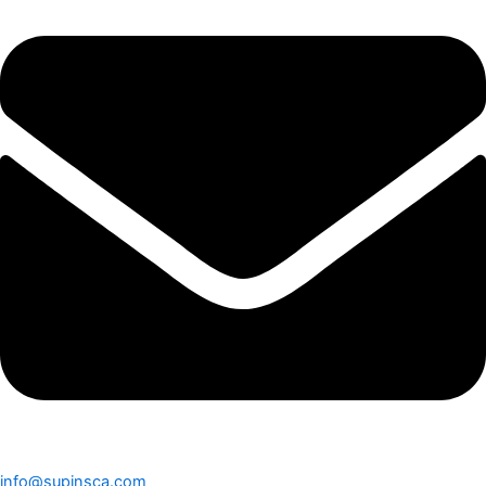
info@supinsca.com