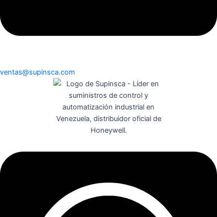
ventas@supinsca.com